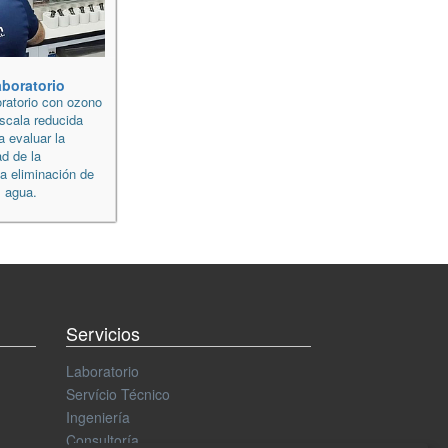
aboratorio
oratorio con ozono
scala reducida
a evaluar la
ad de la
la eliminación de
 agua.
Servicios
Laboratorio
Servício Técnico
Ingeniería
Consultoría