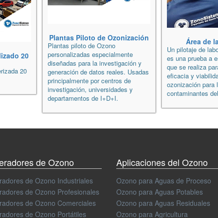
Plantas Piloto de Ozonización
Área de l
Plantas piloto de Ozono
Un pilotaje de lab
personalizadas especialmente
izado 20
es una prueba a e
diseñadas para la investigación y
que se realiza par
rizada 20
generación de datos reales. Usadas
eficacia y viabilid
principalmente por centros de
ozonización para 
investigación, universidades y
contaminantes del
departamentos de I+D+I.
eradores de Ozono
Aplicaciones del Ozono
adores de Ozono Industriales
Ozono para Aguas de Proceso
adores de Ozono Profesionales
Ozono para Aguas Potables
radores de Ozono Comerciales
Ozono para Aguas Residuales
adores de Ozono Portátiles
Ozono para Agricultura