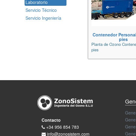
Laboratorio
Servicio Técnico
Servicio Ingeniería
Contenedor Personal
pies
Planta de Ozono Contene
pies
Gen
Gener
Gener
Contacto
Gene
+34 956 854 783
Gener
info@zonosistem.com