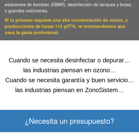
estaciones de bombeo (EBAR), desinfección de tanques y botas,
o grandes volúmenes.
Si tu proceso requiere una alta concentración de ozono, y
3
producciones de hasta 115 gO
/h, te recomendamos que
uses la gama profesional.
Cuando se necesita desinfectar o depurar…
las industrias piensan en ozono…
Cuando se necesita garantía y buen servicio…
las industrias piensan en ZonoSistem…
¿Necesita un presupuesto?