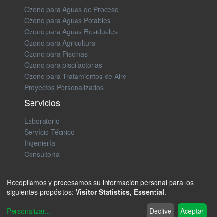
Ozono para Aguas de Proceso
Ozono para Aguas Potables
Ozono para Aguas Residuales
Ozono para Agricultura
Ozono para Piscinas
Ozono para piscifactorias
Ozono para Tratamientos de Aire
Proyectos Personalizados
Servicios
Laboratorio
Servício Técnico
Ingeniería
Consultoría
Recopilamos y procesamos su información personal para los
siguientes propósitos:
Visitor Statistics, Essential
.
Aviso Legal y Política de Privacidad
Política de Cookies
Personalizar
...
Declive
Aceptar
Copyright ® Zonosistem Ingeniería del Ozono S.L.U.