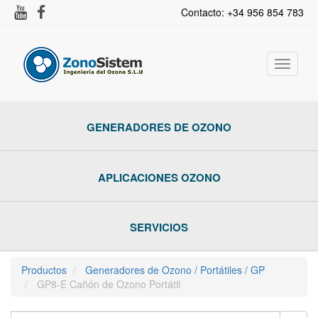
Contacto: +34 956 854 783
Activar
navega
GENERADORES DE OZONO
APLICACIONES OZONO
SERVICIOS
Productos
Generadores de Ozono / Portátiles / GP
GP8-E Cañón de Ozono Portátil