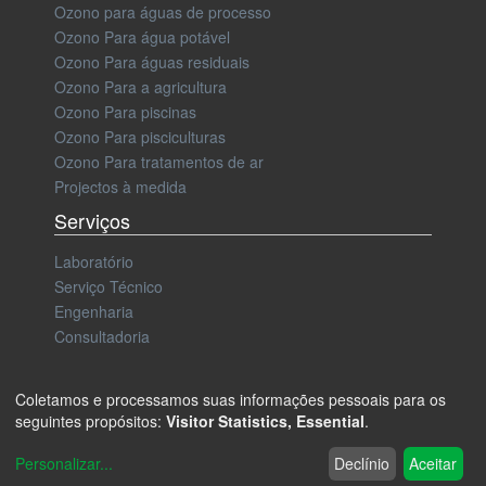
Ozono para águas de processo
Ozono Para água potável
Ozono Para águas residuais
Ozono Para a agricultura
Ozono Para piscinas
Ozono Para pisciculturas
Ozono Para tratamentos de ar
Projectos à medida
Serviços
Laboratório
Serviço Técnico
Engenharia
Consultadoria
Coletamos e processamos suas informações pessoais para os
seguintes propósitos:
Visitor Statistics, Essential
.
Aviso Legal e Política de Privacidade
Política de cookies
Personalizar
...
Declínio
Aceitar
Copyright ® Zonosistem Ingeniería del Ozono S.L.U.