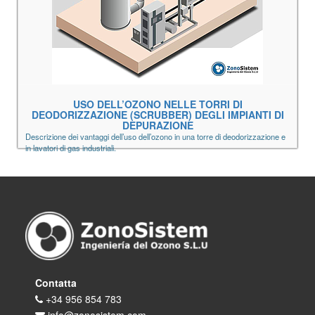
USO DELL’OZONO NELLE TORRI DI
DEODORIZZAZIONE (SCRUBBER) DEGLI IMPIANTI DI
DEPURAZIONE
Descrizione dei vantaggi dell’uso dell’ozono in una torre di deodorizzazione e
in lavatori di gas industriali.
Contatta
+34 956 854 783
info@zonosistem.com