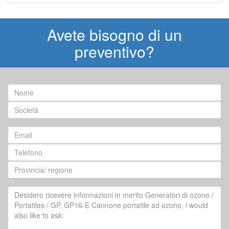
Avete bisogno di un
preventivo?
Nome
Società
Email
Telefono
Provincia/
regione
Your
Question