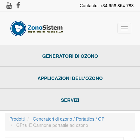
Contacto: +34 956 854 783
Toggle
navigat
GENERATORI DI OZONO
APPLICAZIONI DELL'OZONO
SERVIZI
Prodotti
Generatori di ozono / Portatiles / GP
GP16-E Cannone portatile ad ozono