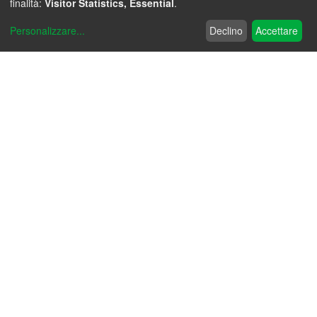
finalità:
Visitor Statistics, Essential
.
Personalizzare
...
Declino
Accettare